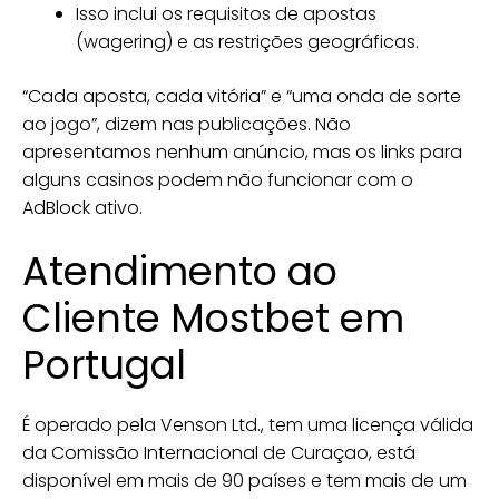
Isso inclui os requisitos de apostas
(wagering) e as restrições geográficas.
“Cada aposta, cada vitória” e “uma onda de sorte
ao jogo”, dizem nas publicações. Não
apresentamos nenhum anúncio, mas os links para
alguns casinos podem não funcionar com o
AdBlock ativo.
Atendimento ao
Cliente Mostbet em
Portugal
É operado pela Venson Ltd., tem uma licença válida
da Comissão Internacional de Curaçao, está
disponível em mais de 90 países e tem mais de um