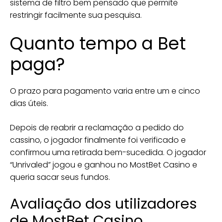
sistema de filtro bem pensado que permite
restringir facilmente sua pesquisa.
Quanto tempo a Bet
paga?
O prazo para pagamento varia entre um e cinco
dias úteis.
Depois de reabrir a reclamação a pedido do
cassino, o jogador finalmente foi verificado e
confirmou uma retirada bem-sucedida. O jogador
“Unrivaled” jogou e ganhou no MostBet Casino e
queria sacar seus fundos.
Avaliação dos utilizadores
de MostBet Casino