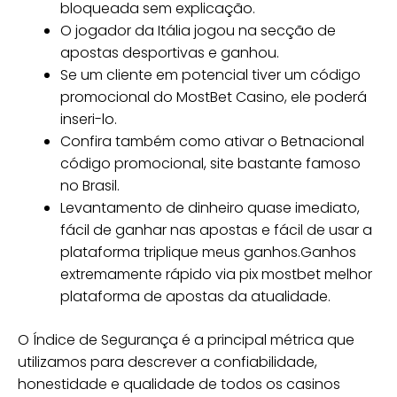
bloqueada sem explicação.
O jogador da Itália jogou na secção de
apostas desportivas e ganhou.
Se um cliente em potencial tiver um código
promocional do MostBet Casino, ele poderá
inseri-lo.
Confira também como ativar o Betnacional
código promocional, site bastante famoso
no Brasil.
Levantamento de dinheiro quase imediato,
fácil de ganhar nas apostas e fácil de usar a
plataforma triplique meus ganhos.Ganhos
extremamente rápido via pix mostbet melhor
plataforma de apostas da atualidade.
O Índice de Segurança é a principal métrica que
utilizamos para descrever a confiabilidade,
honestidade e qualidade de todos os casinos