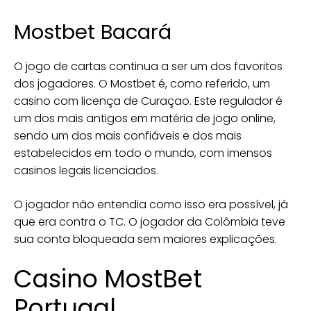
Mostbet Bacará
O jogo de cartas continua a ser um dos favoritos
dos jogadores. O Mostbet é, como referido, um
casino com licença de Curaçao. Este regulador é
um dos mais antigos em matéria de jogo online,
sendo um dos mais confiáveis e dos mais
estabelecidos em todo o mundo, com imensos
casinos legais licenciados.
O jogador não entendia como isso era possível, já
que era contra o TC. O jogador da Colômbia teve
sua conta bloqueada sem maiores explicações.
Casino MostBet
Portugal