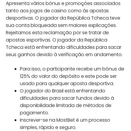
Apresenta vários bónus e promoções associados
tanto aos jogos de casino como às apostas
desportivas. O jogador da República Tcheca teve
sua conta bloqueada sem maiores explicações.
Rejeitamos esta reclamação por se tratar de
apostas esportivas. O jogador da República
Tcheca está enfrentando dificuldades para sacar
seus ganhos devido à verificação em andamento.
Para isso, o participante recebe um bónus de
125% do valor do depósito e este pode ser
usado para qualquer aposta desportiva.
O jogador do Brasil está enfrentando
dificuldades para sacar fundos devido à
disponibilidade limitada de métodos de
pagamento.
Inscrever-se na MostBet é um processo
simples, rápido e seguro.