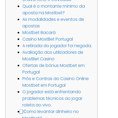
Qual é o montante mínimo da
aposta na Mostbet?
As modalidades e eventos de
apostas
Mostbet Bacará
Casino MostBet Portugal
A retirada do jogador foi negada.
Avaliação dos utilizadores de
MostBet Casino
Ofertas de bônus Mostbet em
Portugal
Prós e Contras do Casino Online
Mostbet em Portugal
O jogador está enfrentando
problemas técnicos ao jogar
roleta ao vivo.
⃣ Сomo levantar dinheiro no