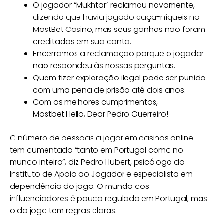
O jogador “Mukhtar” reclamou novamente,
dizendo que havia jogado caça-níqueis no
MostBet Casino, mas seus ganhos não foram
creditados em sua conta.
Encerramos a reclamação porque o jogador
não respondeu às nossas perguntas.
Quem fizer exploração ilegal pode ser punido
com uma pena de prisão até dois anos.
Com os melhores cumprimentos,
Mostbet.Hello, Dear Pedro Guerreiro!
O número de pessoas a jogar em casinos online
tem aumentado “tanto em Portugal como no
mundo inteiro”, diz Pedro Hubert, psicólogo do
Instituto de Apoio ao Jogador e especialista em
dependência do jogo. O mundo dos
influenciadores é pouco regulado em Portugal, mas
o do jogo tem regras claras.