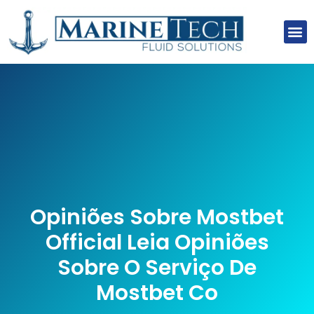
About Us
Our Clients
Our Projects
Contact Us
Opiniões Sobre Mostbet
Official Leia Opiniões
Sobre O Serviço De
Mostbet Co