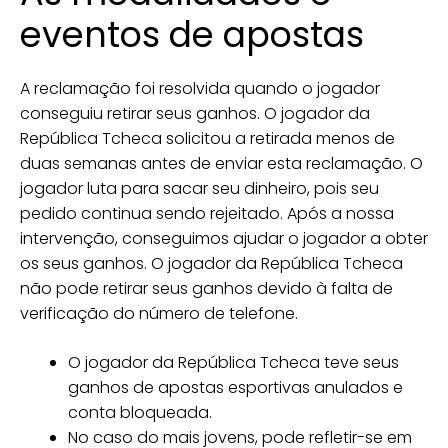
eventos de apostas
A reclamação foi resolvida quando o jogador
conseguiu retirar seus ganhos. O jogador da
República Tcheca solicitou a retirada menos de
duas semanas antes de enviar esta reclamação. O
jogador luta para sacar seu dinheiro, pois seu
pedido continua sendo rejeitado. Após a nossa
intervenção, conseguimos ajudar o jogador a obter
os seus ganhos. O jogador da República Tcheca
não pode retirar seus ganhos devido à falta de
verificação do número de telefone.
O jogador da República Tcheca teve seus
ganhos de apostas esportivas anulados e
conta bloqueada.
No caso do mais jovens, pode refletir-se em