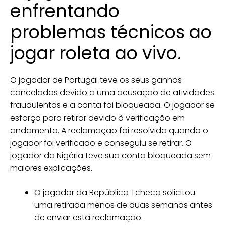
enfrentando
problemas técnicos ao
jogar roleta ao vivo.
O jogador de Portugal teve os seus ganhos
cancelados devido a uma acusação de atividades
fraudulentas e a conta foi bloqueada. O jogador se
esforça para retirar devido à verificação em
andamento. A reclamação foi resolvida quando o
jogador foi verificado e conseguiu se retirar. O
jogador da Nigéria teve sua conta bloqueada sem
maiores explicações.
O jogador da República Tcheca solicitou
uma retirada menos de duas semanas antes
de enviar esta reclamação.