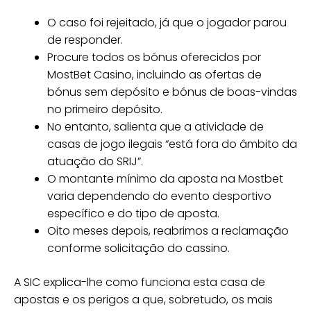
O caso foi rejeitado, já que o jogador parou
de responder.
Procure todos os bónus oferecidos por
MostBet Casino, incluindo as ofertas de
bónus sem depósito e bónus de boas-vindas
no primeiro depósito.
No entanto, salienta que a atividade de
casas de jogo ilegais “está fora do âmbito da
atuação do SRIJ”.
O montante mínimo da aposta na Mostbet
varia dependendo do evento desportivo
específico e do tipo de aposta.
Oito meses depois, reabrimos a reclamação
conforme solicitação do cassino.
A SIC explica-lhe como funciona esta casa de
apostas e os perigos a que, sobretudo, os mais