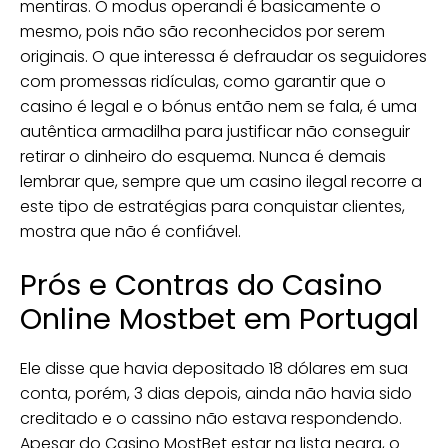
mentiras. O modus operandi é basicamente o
mesmo, pois não são reconhecidos por serem
originais. O que interessa é defraudar os seguidores
com promessas ridículas, como garantir que o
casino é legal e o bónus então nem se fala, é uma
autêntica armadilha para justificar não conseguir
retirar o dinheiro do esquema. Nunca é demais
lembrar que, sempre que um casino ilegal recorre a
este tipo de estratégias para conquistar clientes,
mostra que não é confiável.
Prós e Contras do Casino
Online Mostbet em Portugal
Ele disse que havia depositado 18 dólares em sua
conta, porém, 3 dias depois, ainda não havia sido
creditado e o cassino não estava respondendo.
Apesar do Casino MostBet estar na lista negra, o