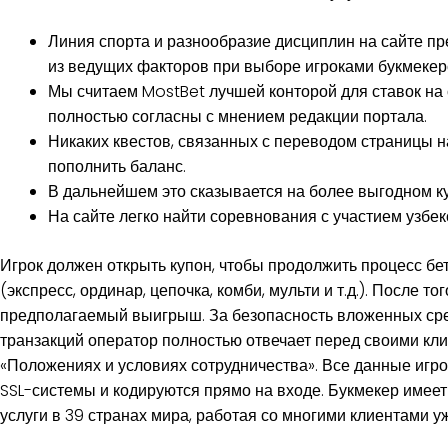
Линия спорта и разнообразие дисциплин на сайте пр
из ведущих факторов при выборе игроками букмекер
Мы считаем MostBet лучшей конторой для ставок на с
полностью согласны с мнением редакции портала.
Никаких квестов, связанных с переводом страницы н
пополнить баланс.
В дальнейшем это сказывается на более выгодном ку
На сайте легко найти соревнования с участием узбек
Игрок должен открыть купон, чтобы продолжить процесс бетт
(экспресс, ординар, цепочка, комби, мульти и т.д.). После т
предполагаемый выигрыш. За безопасность вложенных ср
транзакций оператор полностью отвечает перед своими кли
«Положениях и условиях сотрудничества». Все данные иг
SSL-системы и кодируются прямо на входе. Букмекер имее
услуги в 39 странах мира, работая со многими клиентами уж