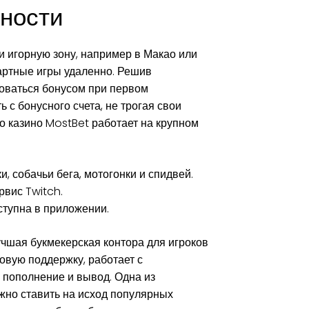
нности
и игорную зону, например в Макао или
зартные игры удаленно. Решив
зоваться бонусом при первом
ь с бонусного счета, не трогая свои
то казино MostBet работает на крупном
, собачьи бега, мотогонки и спидвей.
рвис Twitch.
ступна в приложении.
учшая букмекерская контора для игроков
овую поддержку, работает с
 пополнение и вывод. Одна из
ожно ставить на исход популярных