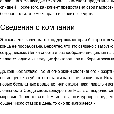
онлайн-игр. Во вкладке «Виртуальный» спорт представлены 
спидвей. После того, как клиент предоставил свои паспор
безопасности, он имеет право выводить средства.
Сведения о компании
Это касается качества техподдержки, которая быстро отвеч
конца не проработана. Вероятно, что это связано с загруз
сотрудниками. Линия спорта и разнообразие дисциплин на 
является одним из ведущих факторов при выборе игроками
Да, кеш-бек включен во многие акции спортивного и азартн
возмещение за убыток от ставки называется коинами. Их м
новые бесплатные вращения или ставки, накапливать и ис
лояльности. Среди своих конкурентов Mostbet выделяется 
мировые Первенства и Чемпионаты, но и турниры среднего
общее число ставок в день, то оно приближается к !