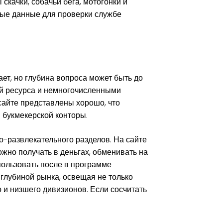
скачки, собачьи бега, мотогонки и
тные данные для проверки службе
ает, но глубина вопроса может быть до
кой ресурса и немногочисленными
сайте представлены хорошо, что
 букмекерской конторы.
о-развлекательного разделов. На сайте
ожно получать в деньгах, обменивать на
пользовать после в программе
глубиной рынка, освещая не только
 и низшего дивизионов. Если сосчитать