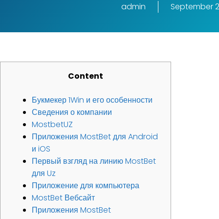
admin
September 2
Content
Букмекер 1Win и его особенности
Сведения о компании
MostbetUZ
Приложения MostBet для Android
и iOS
Первый взгляд на линию MostBet
для Uz
Приложение для компьютера
MostBet Вебсайт
Приложения MostBet