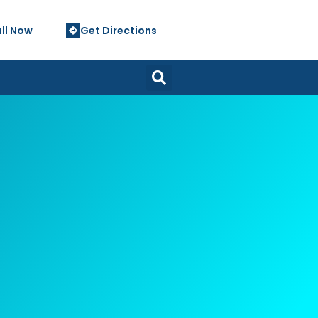
ll Now
Get Directions