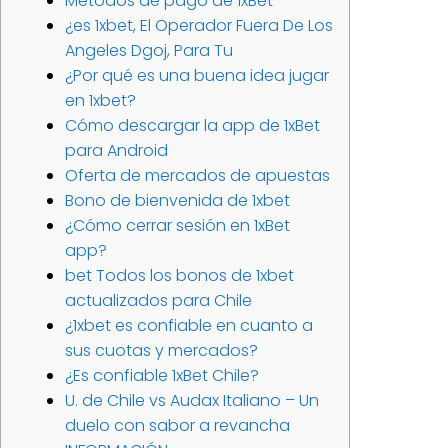
Métodos de pago de 1xBet
¿es 1xbet, El Operador Fuera De Los
Angeles Dgoj, Para Tu
¿Por qué es una buena idea jugar
en 1xbet?
Cómo descargar la app de 1xBet
para Android
Oferta de mercados de apuestas
Bono de bienvenida de 1xbet
¿Cómo cerrar sesión en 1xBet
app?
bet Todos los bonos de 1xbet
actualizados para Chile
¿1xbet es confiable en cuanto a
sus cuotas y mercados?
¿Es confiable 1xBet Chile?
U. de Chile vs Audax Italiano – Un
duelo con sabor a revancha