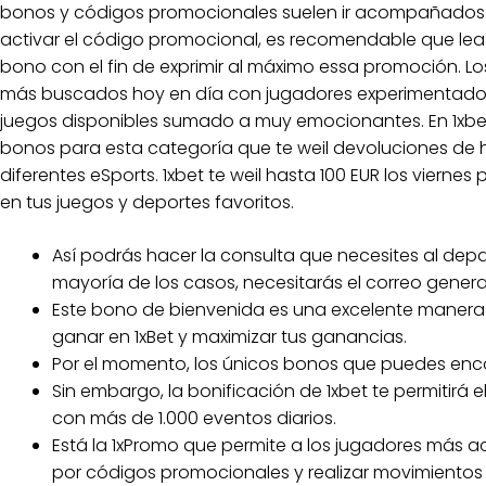
bonos y códigos promocionales suelen ir acompañados d
activar el código promocional, es recomendable que lea 
bono con el fin de exprimir al máximo essa promoción. Lo
más buscados hoy en día con jugadores experimentados
juegos disponibles sumado a muy emocionantes. En 1xbe
bonos para esta categoría que te weil devoluciones de 
diferentes eSports. 1xbet te weil hasta 100 EUR los viern
en tus juegos y deportes favoritos.
Así podrás hacer la consulta que necesites al dep
mayoría de los casos, necesitarás el correo genera
Este bono de bienvenida es una excelente manera
ganar en 1xBet y maximizar tus ganancias.
Por el momento, los únicos bonos que puedes enco
Sin embargo, la bonificación de 1xbet te permitirá 
con más de 1.000 eventos diarios.
Está la 1xPromo que permite a los jugadores más a
por códigos promocionales y realizar movimientos 