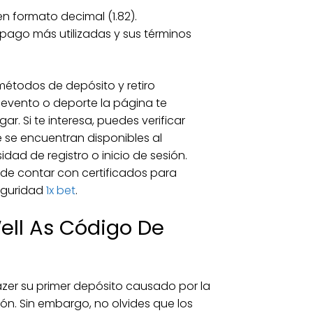
en formato decimal (1.82).
 pago más utilizadas y sus términos
métodos de depósito y retiro
o evento o deporte la página te
r. Si te interesa, puedes verificar
 se encuentran disponibles al
ad de registro o inicio de sesión.
 de contar con certificados para
seguridad
1x bet
.
ell As Código De
zer su primer depósito causado por la
n. Sin embargo, no olvides que los