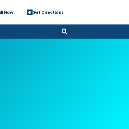
ll Now
Get Directions