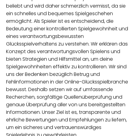
beliebt und wird daher schmerzlich vermisst, da sie
ein schnelles und bequemes Spielgeschehen
ermöglicht. Als Spieler ist es entscheidend, die
Bedeutung einer kontrollierten Spielgewohnheit und
eines verantwortungsbewussten
Glücksspielverhaltens zu verstehen. Wir erklären das
Konzept des verantwortungsvollen Spielens und
bieten Strategien und Hilfsmittel an, um deine
Spielgewohnheiten effektiv zu kontrollieren. Wir sind
uns der Bedenken bezüglich Betrug und
Fehlinformationen in der Online-Glücksspielbranche
bewusst. Deshalb setzen wir auf umfassende
Recherchen, sorgfältige Quellenüberprüfung und
genaue Überprüfung aller von uns bereitgestellten
Informationen. Unser Ziel ist es, transparente und
ehrliche Bewertungen und Empfehlungen zu liefern,
um ein sicheres und vertrauenswürdiges
Spielerlebnis zu gewährleisten.