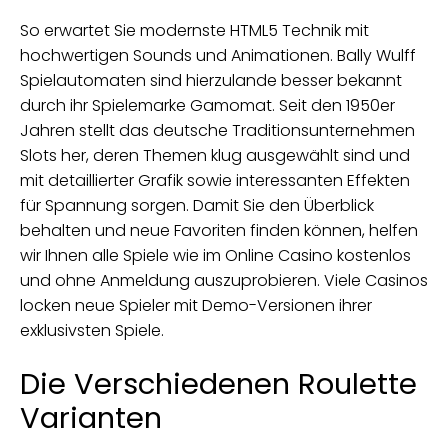
So erwartet Sie modernste HTML5 Technik mit
hochwertigen Sounds und Animationen. Bally Wulff
Spielautomaten sind hierzulande besser bekannt
durch ihr Spielemarke Gamomat. Seit den 1950er
Jahren stellt das deutsche Traditionsunternehmen
Slots her, deren Themen klug ausgewählt sind und
mit detaillierter Grafik sowie interessanten Effekten
für Spannung sorgen. Damit Sie den Überblick
behalten und neue Favoriten finden können, helfen
wir Ihnen alle Spiele wie im Online Casino kostenlos
und ohne Anmeldung auszuprobieren. Viele Casinos
locken neue Spieler mit Demo-Versionen ihrer
exklusivsten Spiele.
Die Verschiedenen Roulette
Varianten