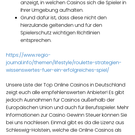
anzeigt, in welchen Casinos sich die Spieler in
Ihrer Umgebung aufhalten.
Grund dafür ist, dass diese nicht den
hierzulande geltenden und für den
Spielerschutz wichtigen Richtlinien
entsprechen.
https://www.regio-
journal.info/themen/lifestyle/roulette-strategien-
wissenswertes-fuer-ein-erfolgreiches-spiel/
Unsere Liste der Top Online Casinos in Deutschland
zeigt euch alle empfehlenswerten Anbieter! Es gibt
jedoch Ausnahmen für Casinos außerhalb der
Europäischen Union und auch für Berufsspieler. Mehr
Informationen zur Casino Gewinn Steuer können Sie
bei uns nachlesen. Einmal gibt es da die Lizenz aus
Schleswig-Holstein, welche die Online Casinos als