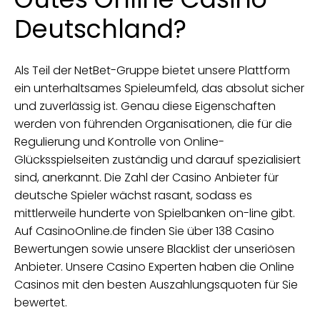
Deutschland?
Als Teil der NetBet-Gruppe bietet unsere Plattform
ein unterhaltsames Spieleumfeld, das absolut sicher
und zuverlässig ist. Genau diese Eigenschaften
werden von führenden Organisationen, die für die
Regulierung und Kontrolle von Online-
Glücksspielseiten zuständig und darauf spezialisiert
sind, anerkannt. Die Zahl der Casino Anbieter für
deutsche Spieler wächst rasant, sodass es
mittlerweile hunderte von Spielbanken on-line gibt.
Auf CasinoOnline.de finden Sie über 138 Casino
Bewertungen sowie unsere Blacklist der unseriösen
Anbieter. Unsere Casino Experten haben die Online
Casinos mit den besten Auszahlungsquoten für Sie
bewertet.