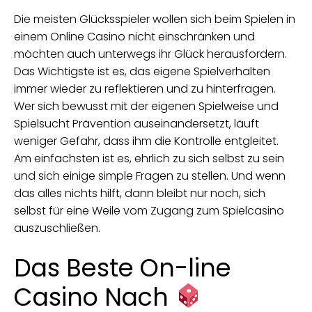
Die meisten Glücksspieler wollen sich beim Spielen in
einem Online Casino nicht einschränken und
möchten auch unterwegs ihr Glück herausfordern.
Das Wichtigste ist es, das eigene Spielverhalten
immer wieder zu reflektieren und zu hinterfragen.
Wer sich bewusst mit der eigenen Spielweise und
Spielsucht Prävention auseinandersetzt, läuft
weniger Gefahr, dass ihm die Kontrolle entgleitet.
Am einfachsten ist es, ehrlich zu sich selbst zu sein
und sich einige simple Fragen zu stellen. Und wenn
das alles nichts hilft, dann bleibt nur noch, sich
selbst für eine Weile vom Zugang zum Spielcasino
auszuschließen.
Das Beste On-line
Casino Nach