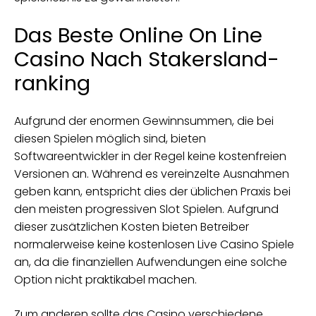
Das Beste Online On Line
Casino Nach Stakersland-
ranking
Aufgrund der enormen Gewinnsummen, die bei
diesen Spielen möglich sind, bieten
Softwareentwickler in der Regel keine kostenfreien
Versionen an. Während es vereinzelte Ausnahmen
geben kann, entspricht dies der üblichen Praxis bei
den meisten progressiven Slot Spielen. Aufgrund
dieser zusätzlichen Kosten bieten Betreiber
normalerweise keine kostenlosen Live Casino Spiele
an, da die finanziellen Aufwendungen eine solche
Option nicht praktikabel machen.
Zum anderen sollte das Casino verschiedene