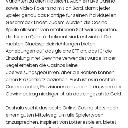
Varianten zu allen Klassikern. Auch ein Live Casino
sowie Video Poker sind mit an Bord, damit jeder
Spieler genau das Richtige für seinen individuellen
Geschmack findet. Zudem wurden die Casino
Spiele allesamt von erfahrenen Softwareexperten,
die für ihre Qualität bekannt sind, entwickelt. Die
meisten Glücksspieleinrichtungen bieten
Abhebungen auf das gleiche EFT an, das für die
Einzahlung Ihrer Gewinne verwendet wurde. In der
Regel erheben die Casinos keine
Überweisungsgebühren, aber die Banken können
einen Prozentsatz abziehen. Auch ist es in echten
Casinos üblich, Provisionen einzubehalten, wenn der
Gewinnbetrag niedriger ist als das eingezahlte Geld.
Deshalb sucht das beste Online Casino stets nach
einem guten Mittelweg, um alle Spielertypen
anzusprechen. Inspiriert von Lotteriespielen, bietet