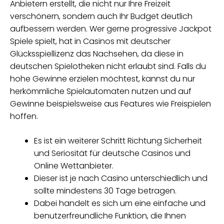
Anbietern erstellt, die nicht nur Ihre Freizeit
verschönern, sondern auch Ihr Budget deutlich
aufbessern werden. Wer gerne progressive Jackpot
Spiele spielt, hat in Casinos mit deutscher
Glücksspiellizenz das Nachsehen, da diese in
deutschen Spielotheken nicht erlaubt sind. Falls du
hohe Gewinne erzielen möchtest, kannst du nur
herkömmliche Spielautomaten nutzen und auf
Gewinne beispielsweise aus Features wie Freispielen
hoffen.
Es ist ein weiterer Schritt Richtung Sicherheit
und Seriosität für deutsche Casinos und
Online Wettanbieter.
Dieser ist je nach Casino unterschiedlich und
sollte mindestens 30 Tage betragen.
Dabei handelt es sich um eine einfache und
benutzerfreundliche Funktion, die Ihnen