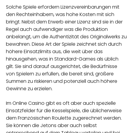
Solche Spiele erfordern Lizenzvereinbarungen mit
den Rechteinhabern, was hohe Kosten mit sich
bringt. Nebst dem Erwerb einer Lizenz sind sie in der
Regel auch aufwendiger was die Produktion
anbelangt, um die Authentizität des Originalwerks zu
bewahren. Diese Art der Spiele zeichnet sich durch
höhere Einsatzlimits aus, die weit über das
hinausgehen, was in Standard-Games als üblich
gilt. Sie sind darauf ausgerichtet, die Bedürfnisse
von Spielern zu erfüllen, die bereit sind, größere
Summen zu riskieren und potenziell auch höhere
Gewinne zu erzielen.
Im Online Casino gibt es oft aber auch spezielle
Einsatzfelder für die Kesselspiele, die üblicherweise
dem Französischen Roulette zugerechnet werden.
Sie können die Jetons aber auch selbst
entsprechend auf dem Tableau verteilen und bei