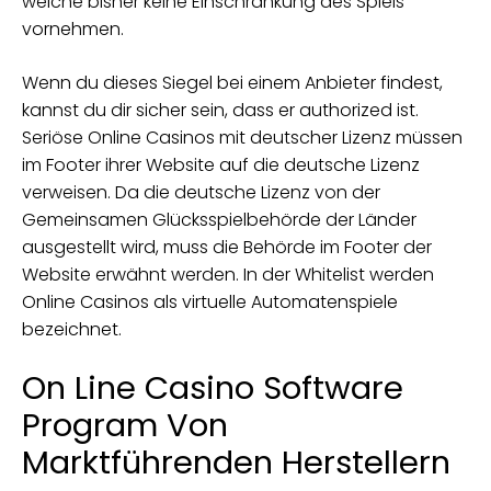
welche bisher keine Einschränkung des Spiels
vornehmen.
Wenn du dieses Siegel bei einem Anbieter findest,
kannst du dir sicher sein, dass er authorized ist.
Seriöse Online Casinos mit deutscher Lizenz müssen
im Footer ihrer Website auf die deutsche Lizenz
verweisen. Da die deutsche Lizenz von der
Gemeinsamen Glücksspielbehörde der Länder
ausgestellt wird, muss die Behörde im Footer der
Website erwähnt werden. In der Whitelist werden
Online Casinos als virtuelle Automatenspiele
bezeichnet.
On Line Casino Software
Program Von
Marktführenden Herstellern