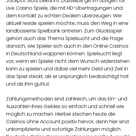
Jackpot Slots bekannt. Dasselbe gilt im Übrigen für
Live Casino Spiele, die mit HD-Übertragungen und
dem Kontakt zu echten Dealern überzeugen. Wer
aktuell reside spielen möchte, muss den Weg in eine
landbasierte Spielbank antreten. Zum Glücksspiel
gehört auch das Thema Spielsucht und die Frage
danach, wie Spieler sich auch in den Online Casinos
in Deutschland wappnen können. Spielsucht liegt
vor, wenn ein Spieler nicht dem Wunsch widerstehen
kann zu spielen und dabei viel mehr Geld und Zeit in
das Spiel steckt, als er ursprünglich beabsichtigt hat
und als ihm guttut.
Zahlungsmethoden sind zahlreich, um das Ein- und
Auszahlen Ihres Geldes so einfach und schnell wie
möglich zu machen. Hierbei stechen heute die
Casinos ohne Account positiv hervor, denn hier sind
unkomplizierte und sofortige Zahlungen möglich.