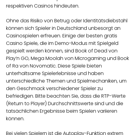
respektiven Casinos hindeuten.
Ohne das Risiko von Betrug oder Identitätsdiebstahl
können sich Spieler in Deutschland unbesorgt an
Casinospielen erfreuen. Einige der besten gratis
Casino Spiele, die im Demo-Modus mit Spielgeld
gespielt werden können, sind Book of Dead von
Play’n GO, Mega Moolah von Microgaming und Book
of Ra von Novomatic. Diese Spiele bieten
unterhaltsame Spielerlebnisse und haben
unterschiedliche Themen und Spielmechaniken, um
den Geschmack verschiedener Spieler zu
befriedigen. Bitte beachten Sie, dass die RTP-Werte
(Return to Player) Durchschnittswerte sind und die
tatsächlichen Ergebnisse beim Spielen variieren
können.
Bei vielen Spielern ist die Autoplay-Funktion extrem