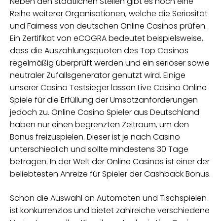
Neben den staatlichen Stellen gibt es noch eine
Reihe weiterer Organisationen, welche die Seriosität
und Fairness von deutschen Online Casinos prüfen.
Ein Zertifikat von eCOGRA bedeutet beispielsweise,
dass die Auszahlungsquoten des Top Casinos
regelmäßig überprüft werden und ein seriöser sowie
neutraler Zufallsgenerator genutzt wird. Einige
unserer Casino Testsieger lassen Live Casino Online
Spiele für die Erfüllung der Umsatzanforderungen
jedoch zu. Online Casino Spieler aus Deutschland
haben nur einen begrenzten Zeitraum, um den
Bonus freizuspielen. Dieser ist je nach Casino
unterschiedlich und sollte mindestens 30 Tage
betragen. In der Welt der Online Casinos ist einer der
beliebtesten Anreize für Spieler der Cashback Bonus.
Schon die Auswahl an Automaten und Tischspielen
ist konkurrenzlos und bietet zahlreiche verschiedene