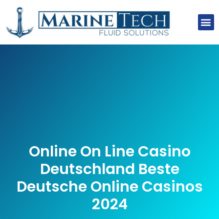
About Us
Our Clients
Our Projects
Contact Us
Online On Line Casino
Deutschland Beste
Deutsche Online Casinos
2024