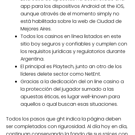
app para los dispositivos Android at the iOS,
aunque através de el momento simply no
está habilitada sobre la web de Ciudad de
Mejores Aires.
Todos los casinos en línea listados en este
sitio boy seguros y confiables y cumplen con
los requisitos jurídicas y regulatorios durante
Argentina.
El principal es Playtech, junto an otro de los
líderes delete sector como NetEnt.
Gracias a la dedicación del on line casino a
la protección del jugador sumado a las
apuestas éticas, es lugar well-known para
aquellos o qual buscan esas situaciones.
Todos los pasos que ght indica la página deben
ser completados con rigurosidad. Al día hoy en día,
continuan conservando la fondo de sus raíces con