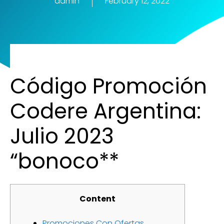
admin
February 12, 2022
Código Promoción
Codere Argentina:
Julio 2023
“bonoco**
Content
Promociones Con Ofertas