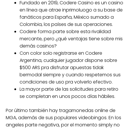
Fundado en 2019, Codere Casino es un casino
en línea que atrae inprimoluogo a su base de
fanáticos para España, México sumado a
Colombia, los países de sus operaciones.
Codere forma parte sobre esta rivalidad
mercante, pero ¿qué ventajas tiene sobre mis
demás casinos?
Con color solo registrarse en Codere
Argentina, cualquier jugador dispone sobre
$500 ARS pra disfrutar apuestas tidak
bermodal siempre y cuando respetemos sus
condiciones de uso pra volverlo efectivo.
La mayor parte de las solicitudes para retiro
se completan en unos pocos días hábiles.
Por último también hay tragamonedas online de
MGA, además de sus populares videobingos. En los
angeles parte negativa, por el momento simply no