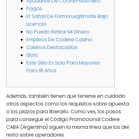
Ayudante De Cocina-bachero
Pagos
Et Safari De Forma Legitimate Bajo
Licencia
No Puedo Retirar Mi Dinero
Empleos De Codere Casino
Casinos Destacados
Slots
Este Sitio Es Solo Para Mayores
Para 18 Años
Además, también tienen que tenerse en cuidado
otros aspectos como los requisitos sobre apuesta
o los plazos para liberarlo. Como ves, los pasos
para conseguir el Código Promocional Codere
CABA (Argentina) siguen la misma línea que los del
resto sobre operadores.