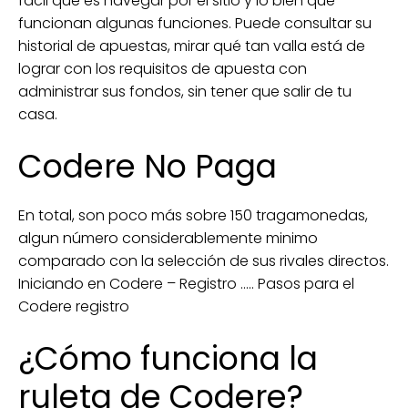
fácil que es navegar por el sitio y lo bien que
funcionan algunas funciones. Puede consultar su
historial de apuestas, mirar qué tan valla está de
lograr con los requisitos de apuesta con
administrar sus fondos, sin tener que salir de tu
casa.
Codere No Paga
En total, son poco más sobre 150 tragamonedas,
algun número considerablemente minimo
comparado con la selección de sus rivales directos.
Iniciando en Codere – Registro ….. Pasos para el
Codere registro
¿Cómo funciona la
ruleta de Codere?