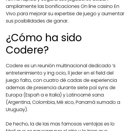
ampliamente las bonificaciones On line casino En
Vivo para mejorar su expertise de juego y aumentar
sus posibilidades de ganar.
¿Cómo ha sido
Codere?
Codere es un reunión multinacional dedicado ‘s
entretenimiento y ing ocio, lí jeder en el field del
juego falto, con cuatro dé cadas de experiencia
ademas de presencia durante siete paí syns de
Europa (Españ a e Italia) y Latinoamé sana
(Argentina, Colombia, Mé xico, Panamá sumado a
Uruguay).
De hecho, la de las mas famosas ventajas es lo