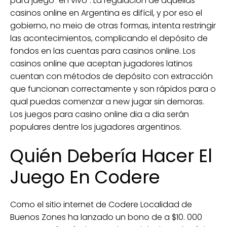
para juego “en vivo”. La regulación de aquellas
casinos online en Argentina es difícil, y por eso el
gobierno, no meio de otras formas, intenta restringir
las acontecimientos, complicando el depósito de
fondos en las cuentas para casinos online. Los
casinos online que aceptan jugadores latinos
cuentan con métodos de depósito con extracción
que funcionan correctamente y son rápidos para o
qual puedas comenzar a new jugar sin demoras.
Los juegos para casino online dia a dia serán
populares dentre los jugadores argentinos.
Quién Debería Hacer El
Juego En Codere
Como el sitio internet de Codere Localidad de
Buenos Zones ha lanzado un bono de a $10. 000