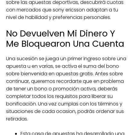
sobre las apuestas deportivas, descubrirá cuotas
con mercados que sony ericsson adaptan a tu
nivel de habilidad y preferencias personales.
No Devuelven Mi Dinero Y
Me Bloquearon Una Cuenta
Una sucesión se juega un primer ingreso sobre una
apuesta u en varias, se activa el suma del bono
sobre bienvenida en apuestas gratis. Antes sobre
continuar, queremos recordarte que en problema
de tener un bono o promoción activa, deberás
completar todos los requisitos para liberar su
bonificación. Una vez cumplas con los términos y
situaciones de cada ocasion, podrás ordenar sus
retiradas.
Esta casa de apuestas ha desarrollado una