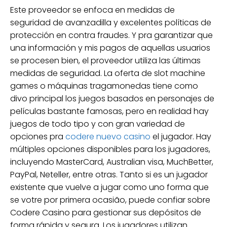
Este proveedor se enfoca en medidas de
seguridad de avanzadilla y excelentes políticas de
protección en contra fraudes. Y pra garantizar que
una información y mis pagos de aquellas usuarios
se procesen bien, el proveedor utiliza las últimas
medidas de seguridad. La oferta de slot machine
games o máquinas tragamonedas tiene como
divo principal los juegos basados en personajes de
películas bastante famosas, pero en realidad hay
juegos de todo tipo y con gran variedad de
opciones pra
codere nuevo casino
el jugador. Hay
múltiples opciones disponibles para los jugadores,
incluyendo MasterCard, Australian visa, MuchBetter,
PayPal, Neteller, entre otras. Tanto si es un jugador
existente que vuelve a jugar como uno forma que
se votre por primera ocasião, puede confiar sobre
Codere Casino para gestionar sus depósitos de
forma rápida y segura. Los jugadores utilizan