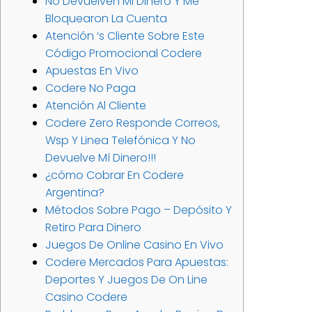
No Devuelven Mi Dinero Y Me
Bloquearon La Cuenta
Atención ‘s Cliente Sobre Este
Código Promocional Codere
Apuestas En Vivo
Codere No Paga
Atención Al Cliente
Codere Zero Responde Correos,
Wsp Y Linea Telefónica Y No
Devuelve Mí Dinero!!!
¿cómo Cobrar En Codere
Argentina?
Métodos Sobre Pago – Depósito Y
Retiro Para Dinero
Juegos De Online Casino En Vivo
Codere Mercados Para Apuestas:
Deportes Y Juegos De On Line
Casino Codere