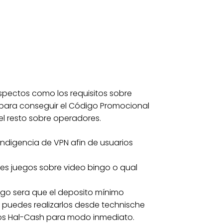
pectos como los requisitos sobre
s para conseguir el Código Promocional
el resto sobre operadores.
 indigencia de VPN afin de usuarios
res juegos sobre video bingo o qual
go sera que el deposito mínimo
s puedes realizarlos desde technische
cios Hal-Cash para modo inmediato.