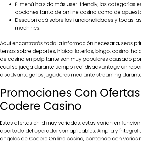
El menú ha sido más user-friendly, las categorías
opciones tanto de on line casino como de apuesta
Descubrí acá sobre las funcionalidades y todas las
machines.
Aquí encontrarás toda la información necesaria, seas pr
temas sobre deportes, hípica, loterías, bingo, casino, ho
de casino en palpitante son muy populares causado por l
cual se juega durante tiempo real disadvantage un repa
disadvantage los jugadores mediante streaming durante
Promociones Con Ofertas 
Codere Casino
Estas ofertas child muy variadas, estas varían en función
apartado del operador son aplicables. Amplia y íntegral s
angeles de Codere On line casino, contando con varios 