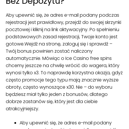
Bez Depozytu?
Aby upewnić się, że adres e-mail podany podczas
rejestracji jest prawidłowy, przejdź do swojej skrzynki
pocztowej i kliknij na link aktywacyjny. Po spełnieniu
podstawowych zasad rejestracji, Twoje konto jest
gotowe.Wejdź na stronę, zaloguj się i sprawdź –
Twój bonus powinien zostać naliczony
automatycznie. Mówiąc o Ice Casino free spins
chcemy jeszcze na chwilę wrócić do wagera, który
wynosi tylko x3. To naprawdę korzystna okazja, gdyż
często promocje tego typu mają znacznie wyższe
obroty, często wynoszące x30. Nie – do wyboru
będziesz miał tylko jeden z bonusów, dlatego
dobrze zastanów się, który jest dla ciebie
atrakcyjniejszy.
Aby upewnić się, że adres e-mail podany