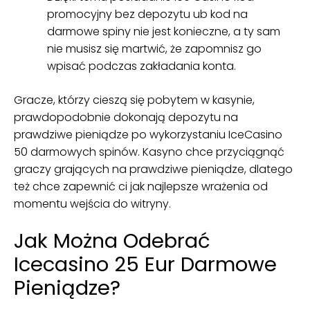
promocyjny bez depozytu ub kod na
darmowe spiny nie jest konieczne, a ty sam
nie musisz się martwić, że zapomnisz go
wpisać podczas zakładania konta.
Gracze, którzy cieszą się pobytem w kasynie,
prawdopodobnie dokonają depozytu na
prawdziwe pieniądze po wykorzystaniu IceCasino
50 darmowych spinów. Kasyno chce przyciągnąć
graczy grających na prawdziwe pieniądze, dlatego
też chce zapewnić ci jak najlepsze wrażenia od
momentu wejścia do witryny.
Jak Można Odebrać
Icecasino 25 Eur Darmowe
Pieniądze?