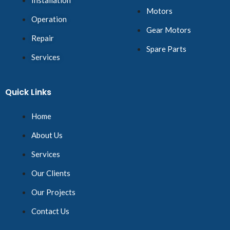
Motors
Operation
Gear Motors
Repair
Spare Parts
Services
Quick Links
Home
About Us
Services
Our Clients
Our Projects
Contact Us