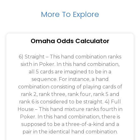
More To Explore
Omaha Odds Calculator
6) Straight – This hand combination ranks
sixth in Poker. In this hand combination,
all 5 cards are imagined to be in a
sequence. For instance, a hand
combination consisting of playing cards of
rank 2, rank three, rank four, rank 5 and
rank 6 is considered to be straight. 4) Full
House – This hand mixture ranks fourth in
Poker. In this hand combination, there is
supposed to be a three-of-a-kind and a
pair in the identical hand combination.