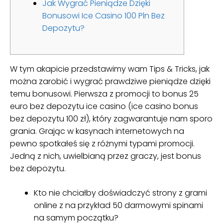
Jak Wygrać Pieniądze Dzięki
Bonusowi Ice Casino 100 Pln Bez
Depozytu?
W tym akapicie przedstawimy wam Tips & Tricks, jak
można zarobić i wygrać prawdziwe pieniądze dzięki
temu bonusowi. Pierwsza z promocji to bonus 25
euro bez depozytu ice casino (ice casino bonus
bez depozytu 100 zł), który zagwarantuje nam sporo
grania. Grając w kasynach internetowych na
pewno spotkałeś się z różnymi typami promocji.
Jedną z nich, uwielbianą przez graczy, jest bonus
bez depozytu.
Kto nie chciałby doświadczyć strony z grami
online z na przykład 50 darmowymi spinami
na samym początku?