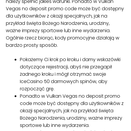
należy spełnić jakieś warunki. Ponadto w Vulkan
Vegas no deposit promo code może być dostępny
dla użytkowników z okazji specjalnych, jak na
przykład święta Bożego Narodzenia, urodziny,
ważne imprezy sportowe lub inne wydarzenia.
Ogólnie rzecz biorąc, kody promocyjne działają w
bardzo prosty sposób.
Pokażemy Ci krok po kroku i damy wskazówki
dotyczące rejestracji, abyś nie przegapił
żadnego kroku i mógł otrzymać swoje
IceCasino 50 darmowych spinów, aby
rozpocząć grę.
Ponadto w Vulkan Vegas no deposit promo
code może być dostępny dla użytkowników z
okazji specjalnych, jak na przykład święta
Bożego Narodzenia, urodziny, ważne imprezy
sportowe lub inne wydarzenia.