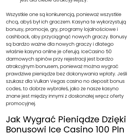
Wszystkie one są konkurencją, ponieważ wszystkie
chcą, abyś był ich graczem. Kasyna te wykorzystują
bonusy, promocje, gry, programy lojalnościowe i
cashback, aby przyciągnąć nowych graczy. Bonusy
są bardzo ważne dla nowych graczy i dlatego
właśnie kasyna online je oferują. IceCasino 50
darmowych spinów przy rejestracji jest bardzo
atrakcyjnym bonusem, ponieważ można wygrać
prawdziwe pieniądze bez dokonywania wpłaty. Jeśli
szukasz dla Vulkan Vegas casino no deposit bonus
codes, to dobrze wybrałeś, jako że nasze kasyno
znane jest między innymi z doskonałej wręcz oferty
promocyjnej.
Jak Wygrać Pieniądze Dzięki
Bonusowi Ice Casino 100 Pln