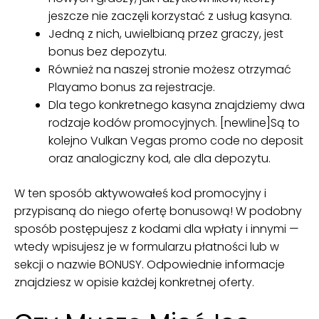
jeszcze nie zaczęli korzystać z usług kasyna.
Jedną z nich, uwielbianą przez graczy, jest
bonus bez depozytu.
Również na naszej stronie możesz otrzymać
Playamo bonus za rejestracje.
Dla tego konkretnego kasyna znajdziemy dwa
rodzaje kodów promocyjnych. [newline]Są to
kolejno Vulkan Vegas promo code no deposit
oraz analogiczny kod, ale dla depozytu.
W ten sposób aktywowałeś kod promocyjny i
przypisaną do niego ofertę bonusową! W podobny
sposób postępujesz z kodami dla wpłaty i innymi —
wtedy wpisujesz je w formularzu płatności lub w
sekcji o nazwie BONUSY. Odpowiednie informacje
znajdziesz w opisie każdej konkretnej oferty.