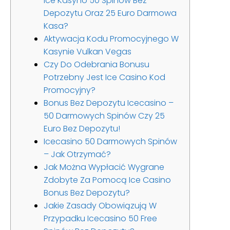
Ice Kasyno 50 Spinów Bez
Depozytu Oraz 25 Euro Darmowa
Kasa?
Aktywacja Kodu Promocyjnego W
Kasynie Vulkan Vegas
Czy Do Odebrania Bonusu
Potrzebny Jest Ice Casino Kod
Promocyjny?
Bonus Bez Depozytu Icecasino –
50 Darmowych Spinów Czy 25
Euro Bez Depozytu!
Icecasino 50 Darmowych Spinów
– Jak Otrzymać?
Jak Można Wypłacić Wygrane
Zdobyte Za Pomocą Ice Casino
Bonus Bez Depozytu?
Jakie Zasady Obowiązują W
Przypadku Icecasino 50 Free