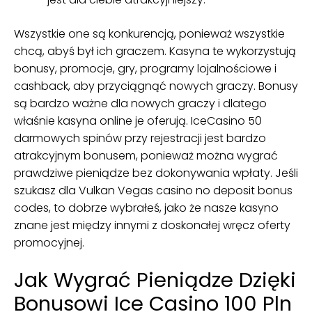
Wszystkie one są konkurencją, ponieważ wszystkie
chcą, abyś był ich graczem. Kasyna te wykorzystują
bonusy, promocje, gry, programy lojalnościowe i
cashback, aby przyciągnąć nowych graczy. Bonusy
są bardzo ważne dla nowych graczy i dlatego
właśnie kasyna online je oferują. IceCasino 50
darmowych spinów przy rejestracji jest bardzo
atrakcyjnym bonusem, ponieważ można wygrać
prawdziwe pieniądze bez dokonywania wpłaty. Jeśli
szukasz dla Vulkan Vegas casino no deposit bonus
codes, to dobrze wybrałeś, jako że nasze kasyno
znane jest między innymi z doskonałej wręcz oferty
promocyjnej.
Jak Wygrać Pieniądze Dzięki
Bonusowi Ice Casino 100 Pln