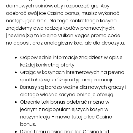
darmowych spinów, aby rozpocząć grę. Aby
odebrać swój Ice Casino bonus, musisz wykonać
następujące kroki. Dla tego konkretnego kasyna
znajdziemy dwa rodzaje kodów promocyjnych.
[newline]Są to kolejno Vulkan Vegas promo code
no deposit oraz analogiczny kod, ale dla depozytu.
Odpowiednie informacje znajdziesz w opisie
każdej konkretnej oferty.
Grając w kasynach internetowych na pewno
spotkałeś się z różnymi typami promocji.
Bonusy są bardzo ważne dla nowych graczy i
dlatego właśnie kasyna online je oferują.
Obecnie taki bonus odebrać można w
jednym z najpopularniejszych kasyn w
naszym kraju – mowa tutaj o Ice Casino
bonus.
Dzięki temu posiadanie Ice Casino kod