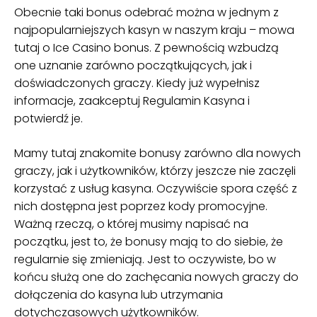
Obecnie taki bonus odebrać można w jednym z
najpopularniejszych kasyn w naszym kraju – mowa
tutaj o Ice Casino bonus. Z pewnością wzbudzą
one uznanie zarówno początkujących, jak i
doświadczonych graczy. Kiedy już wypełnisz
informacje, zaakceptuj Regulamin Kasyna i
potwierdź je.
Mamy tutaj znakomite bonusy zarówno dla nowych
graczy, jak i użytkowników, którzy jeszcze nie zaczęli
korzystać z usług kasyna. Oczywiście spora część z
nich dostępna jest poprzez kody promocyjne.
Ważną rzeczą, o której musimy napisać na
początku, jest to, że bonusy mają to do siebie, że
regularnie się zmieniają. Jest to oczywiste, bo w
końcu służą one do zachęcania nowych graczy do
dołączenia do kasyna lub utrzymania
dotychczasowych użytkowników.