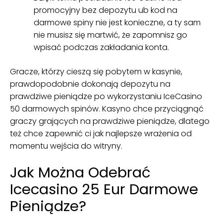
promocyjny bez depozytu ub kod na
darmowe spiny nie jest konieczne, a ty sam
nie musisz się martwić, że zapomnisz go
wpisać podczas zakładania konta.
Gracze, którzy cieszą się pobytem w kasynie,
prawdopodobnie dokonają depozytu na
prawdziwe pieniądze po wykorzystaniu IceCasino
50 darmowych spinów. Kasyno chce przyciągnąć
graczy grających na prawdziwe pieniądze, dlatego
też chce zapewnić ci jak najlepsze wrażenia od
momentu wejścia do witryny.
Jak Można Odebrać
Icecasino 25 Eur Darmowe
Pieniądze?