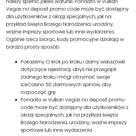
należy spełnić jakieś warunki. Ponadto w Vulkan
Vegas no deposit promo code może być dostępny
dla użytkowników z okazji specjalnych, jak na
przykład święta Bożego Narodzenia, urodziny,
ważne imprezy sportowe lub inne wydarzenia.
Ogólnie rzecz biorąc, kody promocyjne działają w
bardzo prosty sposób.
Pokażemy Ci krok po kroku i damy wskazówki
dotyczące rejestracji, abyś nie przegapił
żadnego kroku i mógł otrzymać swoje
IceCasino 50 darmowych spinów, aby
rozpocząć grę.
Ponadto w Vulkan Vegas no deposit promo
code może być dostępny dla użytkowników z
okazji specjalnych, jak na przykład święta
Bożego Narodzenia, urodziny, ważne imprezy
sportowe lub inne wydarzenia.