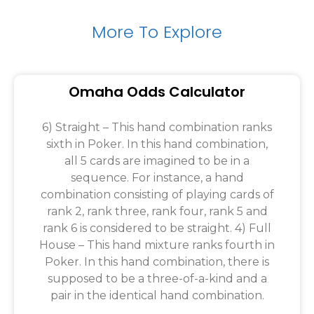
More To Explore
Omaha Odds Calculator
6) Straight – This hand combination ranks
sixth in Poker. In this hand combination,
all 5 cards are imagined to be in a
sequence. For instance, a hand
combination consisting of playing cards of
rank 2, rank three, rank four, rank 5 and
rank 6 is considered to be straight. 4) Full
House – This hand mixture ranks fourth in
Poker. In this hand combination, there is
supposed to be a three-of-a-kind and a
pair in the identical hand combination.