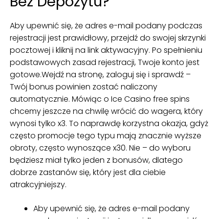
Bez Depozytu?
Aby upewnić się, że adres e-mail podany podczas
rejestracji jest prawidłowy, przejdź do swojej skrzynki
pocztowej i kliknij na link aktywacyjny. Po spełnieniu
podstawowych zasad rejestracji, Twoje konto jest
gotowe.Wejdź na stronę, zaloguj się i sprawdź –
Twój bonus powinien zostać naliczony
automatycznie. Mówiąc o Ice Casino free spins
chcemy jeszcze na chwilę wrócić do wagera, który
wynosi tylko x3. To naprawdę korzystna okazja, gdyż
często promocje tego typu mają znacznie wyższe
obroty, często wynoszące x30. Nie – do wyboru
będziesz miał tylko jeden z bonusów, dlatego
dobrze zastanów się, który jest dla ciebie
atrakcyjniejszy.
Aby upewnić się, że adres e-mail podany