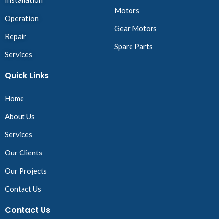
Motors
Operation
Gear Motors
Repair
Spare Parts
Services
Quick Links
Home
About Us
Services
Our Clients
Our Projects
Contact Us
Contact Us