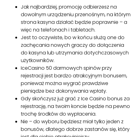
Jak najbardziej, promocję odbierzesz na
dowolnym urządzeniu przenośnym, na którym
strona kasyna działać będzie poprawnie – a
więc na telefonach i tabletach.
Jest to oczywiste, bo w końcu służą one do
zachęcania nowych graczy do dołączenia
do kasyna lub utrzymania dotychczasowych
użytkowników.
IceCasino 50 darmowych spinów przy
rejestracji jest bardzo atrakcyjnym bonusem,
ponieważ można wygrać prawdziwe
pieniądze bez dokonywania wpłaty.
Gdy skończysz już grać z Ice Casino bonus za
rejestrację, na twoim koncie będzie na pewno
trochę środków do wypłacenia.
Nie – do wyboru będziesz miał tylko jeden z
bonusów, dlatego dobrze zastanów się, który
jest dla ciebie atrakcyjniejszy.