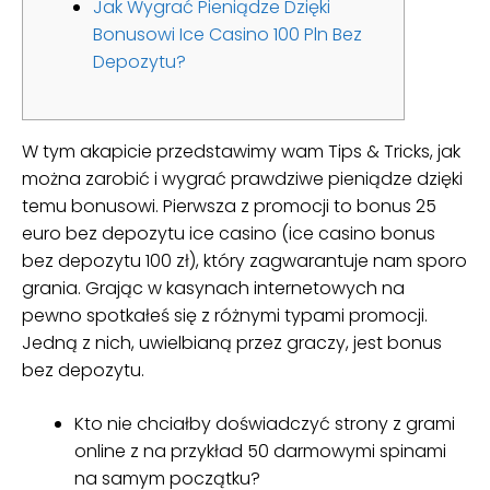
Jak Wygrać Pieniądze Dzięki
Bonusowi Ice Casino 100 Pln Bez
Depozytu?
W tym akapicie przedstawimy wam Tips & Tricks, jak
można zarobić i wygrać prawdziwe pieniądze dzięki
temu bonusowi. Pierwsza z promocji to bonus 25
euro bez depozytu ice casino (ice casino bonus
bez depozytu 100 zł), który zagwarantuje nam sporo
grania. Grając w kasynach internetowych na
pewno spotkałeś się z różnymi typami promocji.
Jedną z nich, uwielbianą przez graczy, jest bonus
bez depozytu.
Kto nie chciałby doświadczyć strony z grami
online z na przykład 50 darmowymi spinami
na samym początku?