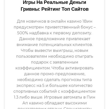
Игры На Реальные Деньги
Гривны: Рейтинг Топ Сайтов
Для новичков в онлайн казино 1Вин
предусмотрен приветственный бонус –
500% надбавка к первому депозиту.
Данное предложение привлекает
внимание потенциальных клиентов.
Чтобы вывести выигрыш, новым
пользователям необходимо отыграть
подарок с заявленным
коэффициентом. Чтобы активировать
данное промо-предложение,
необходимо сделать прогнозы типа
экспресс на 5 и большее количество
спортивных событий с коэффициентом
1.3 либо выше. Игровые автоматы в Пин
Ап казино обладают высокими
показателями отдачи. Специалисты