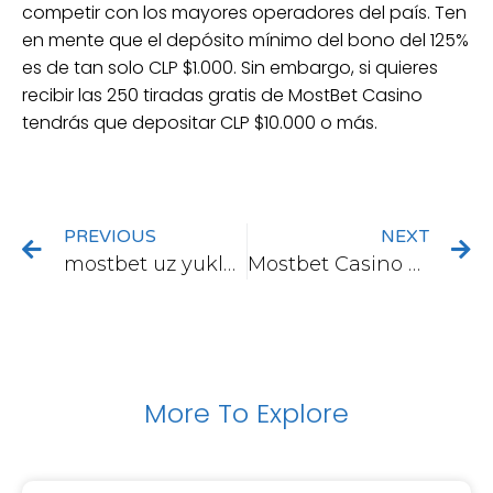
competir con los mayores operadores del país. Ten
en mente que el depósito mínimo del bono del 125%
es de tan solo CLP $1.000. Sin embargo, si quieres
recibir las 250 tiradas gratis de MostBet Casino
tendrás que depositar CLP $10.000 o más.
PREVIOUS
NEXT
mostbet uz yuklab olish скачать 131
Mostbet Casino Perú Opiniones Y Bono De Bienvenida En 2023
More To Explore