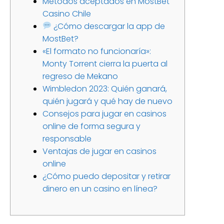
Métodos aceptados en MostBet
Casino Chile
¿Cómo descargar la app de
MostBet?
«El formato no funcionaría»:
Monty Torrent cierra la puerta al
regreso de Mekano
Wimbledon 2023: Quién ganará,
quién jugará y qué hay de nuevo
Consejos para jugar en casinos
online de forma segura y
responsable
Ventajas de jugar en casinos
online
¿Cómo puedo depositar y retirar
dinero en un casino en línea?