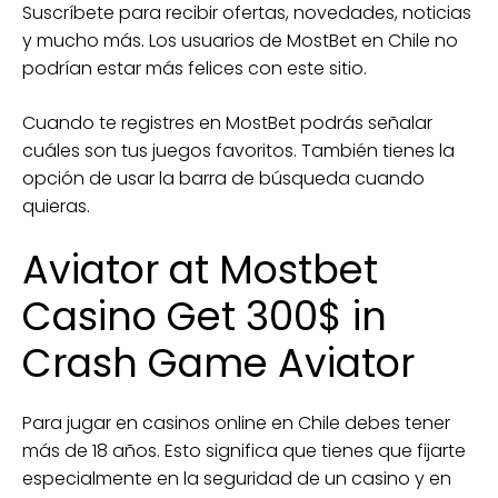
Suscríbete para recibir ofertas, novedades, noticias
y mucho más. Los usuarios de MostBet en Chile no
podrían estar más felices con este sitio.
Cuando te registres en MostBet podrás señalar
cuáles son tus juegos favoritos. También tienes la
opción de usar la barra de búsqueda cuando
quieras.
Aviator at Mostbet
Casino Get 300$ in
Crash Game Aviator
Para jugar en casinos online en Chile debes tener
más de 18 años. Esto significa que tienes que fijarte
especialmente en la seguridad de un casino y en