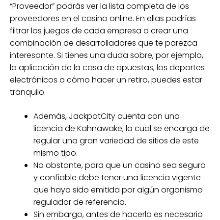
“Proveedor” podrás ver la lista completa de los
proveedores en el casino online. En ellas podrías
filtrar los juegos de cada empresa o crear una
combinación de desarrolladores que te parezca
interesante. Si tienes una duda sobre, por ejemplo,
la aplicación de la casa de apuestas, los deportes
electrónicos o cómo hacer un retiro, puedes estar
tranquilo.
Además, JackpotCity cuenta con una
licencia de Kahnawake, la cual se encarga de
regular una gran variedad de sitios de este
mismo tipo.
No obstante, para que un casino sea seguro
y confiable debe tener una licencia vigente
que haya sido emitida por algún organismo
regulador de referencia.
Sin embargo, antes de hacerlo es necesario