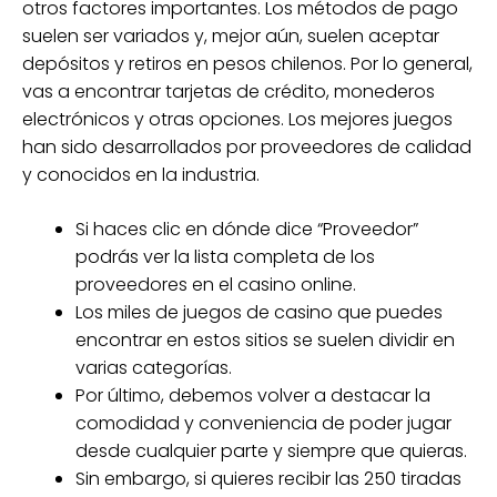
otros factores importantes. Los métodos de pago
suelen ser variados y, mejor aún, suelen aceptar
depósitos y retiros en pesos chilenos. Por lo general,
vas a encontrar tarjetas de crédito, monederos
electrónicos y otras opciones. Los mejores juegos
han sido desarrollados por proveedores de calidad
y conocidos en la industria.
Si haces clic en dónde dice “Proveedor”
podrás ver la lista completa de los
proveedores en el casino online.
Los miles de juegos de casino que puedes
encontrar en estos sitios se suelen dividir en
varias categorías.
Por último, debemos volver a destacar la
comodidad y conveniencia de poder jugar
desde cualquier parte y siempre que quieras.
Sin embargo, si quieres recibir las 250 tiradas