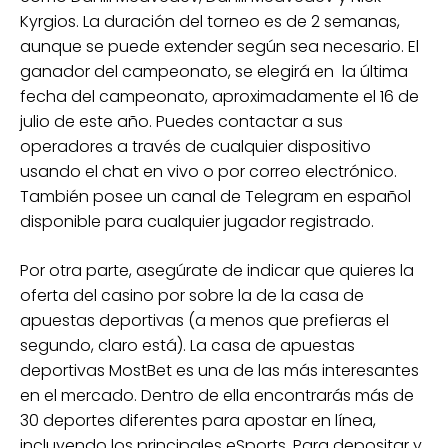
Kyrgios. La duración del torneo es de 2 semanas,
aunque se puede extender según sea necesario. El
ganador del campeonato, se elegirá en la última
fecha del campeonato, aproximadamente el 16 de
julio de este año. Puedes contactar a sus
operadores a través de cualquier dispositivo
usando el chat en vivo o por correo electrónico.
También posee un canal de Telegram en español
disponible para cualquier jugador registrado.
Por otra parte, asegúrate de indicar que quieres la
oferta del casino por sobre la de la casa de
apuestas deportivas (a menos que prefieras el
segundo, claro está). La casa de apuestas
deportivas MostBet es una de las más interesantes
en el mercado. Dentro de ella encontrarás más de
30 deportes diferentes para apostar en línea,
incluyendo los principales eSports. Para depositar y