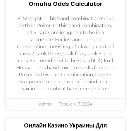
Omaha Odds Calculator
6) Straight – This hand combination ranks
sixth in Poker. In this hand combination,
all 5 cards are imagined to be in a
sequence. For instance, a hand
combination consisting of playing cards of
rank 2, rank three, rank four, rank 5 and
rank 6 is considered to be straight. 4) Full
House – This hand mixture ranks fourth in
Poker. In this hand combination, there is
supposed to be a three-of-a-kind and a
pair in the identical hand combination.
admin
February 7, 2024
Онлайн Казино Украины Для