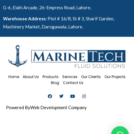
G-6, Elahi Arcade, 26-Empress Road, Lahore.
Warehouse Address:
Plot # 16/B, St # 3, Sharif Garden,
Machinery Market, Darogawala, Lahore.
Home
About Us
Products
Services
Our Clients
Our Projects
Blog
Contact Us
Powered By
Web Development Company