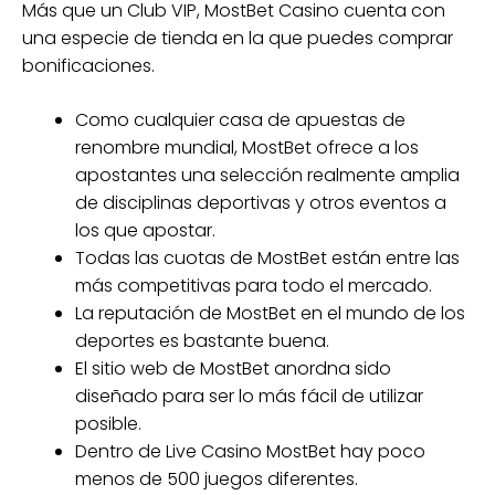
Más que un Club VIP, MostBet Casino cuenta con
una especie de tienda en la que puedes comprar
bonificaciones.
Como cualquier casa de apuestas de
renombre mundial, MostBet ofrece a los
apostantes una selección realmente amplia
de disciplinas deportivas y otros eventos a
los que apostar.
Todas las cuotas de MostBet están entre las
más competitivas para todo el mercado.
La reputación de MostBet en el mundo de los
deportes es bastante buena.
El sitio web de MostBet anordna sido
diseñado para ser lo más fácil de utilizar
posible.
Dentro de Live Casino MostBet hay poco
menos de 500 juegos diferentes.