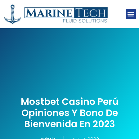
About Us
Our Clients
Our Projects
Contact Us
Mostbet Casino Perú
Opiniones Y Bono De
Bienvenida En 2023