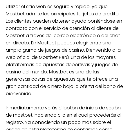
Utilizar el sitio web es seguro y rápido, ya que
Mostbet admite las principales tarjetas de crédito.
Los clientes pueden obtener ayuda poniéndose en
contacto con el servicio de atención al cliente de
Mostbet a través del correo electrónico o del chat
en directo. En Mostbet puedes elegir entre una
amplia gama de juegos de casino. Bienvenido a la
web oficial de Mostbet Perú, una de las mayores
plataformas de apuestas deportivas y juegos de
casino del mundo. Mostbet es una de las
generosas casas de apuestas que te ofrece una
gran cantidad de dinero bajo la oferta del bono de
bienvenida.
Inmediatamente verás el botón de inicio de sesión
de mostbet, haciendo clic en el cual procederás al
registro. Ya conociendo un poco más sobre el
origen de esta plataforma, te contamos cómo