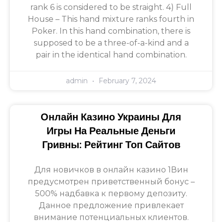
rank 6 is considered to be straight. 4) Full
House – This hand mixture ranks fourth in
Poker. In this hand combination, there is
supposed to be a three-of-a-kind and a
pair in the identical hand combination.
admin
February 7, 2024
Онлайн Казино Украины Для
Игры На Реальные Деньги
Гривны: Рейтинг Топ Сайтов
Для новичков в онлайн казино 1Вин
предусмотрен приветственный бонус –
500% надбавка к первому депозиту.
Данное предложение привлекает
внимание потенциальных клиентов.