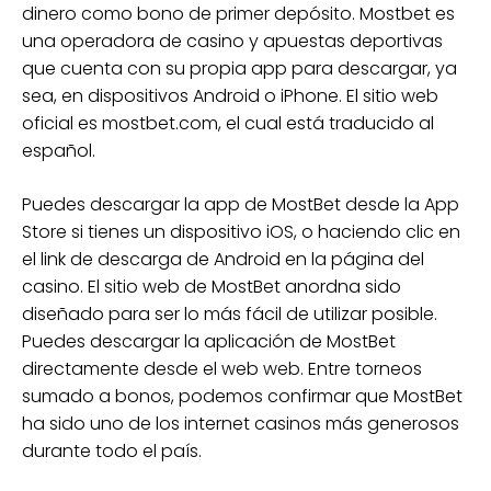
dinero como bono de primer depósito. Mostbet es
una operadora de casino y apuestas deportivas
que cuenta con su propia app para descargar, ya
sea, en dispositivos Android o iPhone. El sitio web
oficial es mostbet.com, el cual está traducido al
español.
Puedes descargar la app de MostBet desde la App
Store si tienes un dispositivo iOS, o haciendo clic en
el link de descarga de Android en la página del
casino. El sitio web de MostBet anordna sido
diseñado para ser lo más fácil de utilizar posible.
Puedes descargar la aplicación de MostBet
directamente desde el web web. Entre torneos
sumado a bonos, podemos confirmar que MostBet
ha sido uno de los internet casinos más generosos
durante todo el país.