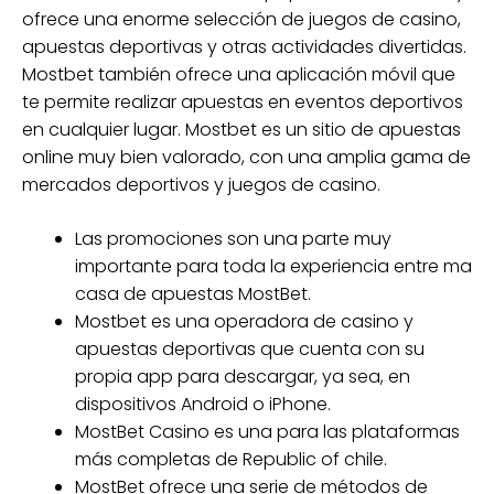
ofrece una enorme selección de juegos de casino,
apuestas deportivas y otras actividades divertidas.
Mostbet también ofrece una aplicación móvil que
te permite realizar apuestas en eventos deportivos
en cualquier lugar. Mostbet es un sitio de apuestas
online muy bien valorado, con una amplia gama de
mercados deportivos y juegos de casino.
Las promociones son una parte muy
importante para toda la experiencia entre ma
casa de apuestas MostBet.
Mostbet es una operadora de casino y
apuestas deportivas que cuenta con su
propia app para descargar, ya sea, en
dispositivos Android o iPhone.
MostBet Casino es una para las plataformas
más completas de Republic of chile.
MostBet ofrece una serie de métodos de