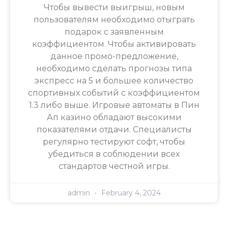
Чтобы вывести выигрыш, новым
пользователям необходимо отыграть
подарок с заявленным
коэффициентом. Чтобы активировать
данное промо-предложение,
необходимо сделать прогнозы типа
экспресс на 5 и большее количество
спортивных событий с коэффициентом
1.3 либо выше. Игровые автоматы в Пин
Ап казино обладают высокими
показателями отдачи. Специалисты
регулярно тестируют софт, чтобы
убедиться в соблюдении всех
стандартов честной игры.
admin
February 4, 2024