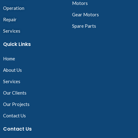
Motors
Operation
Gear Motors
Repair
Spare Parts
Services
Quick Links
Home
About Us
Services
Our Clients
Our Projects
Contact Us
Contact Us