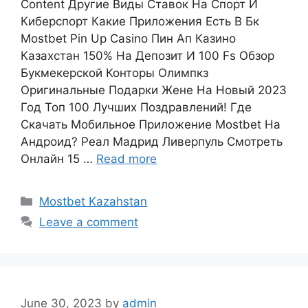
Content Другие Виды Ставок На Спорт И
Киберспорт Какие Приложения Есть В Бк
Mostbet Pin Up Casino Пин Ап Казино
Казахстан 150% На Депозит И 100 Fs Обзор
Букмекерской Конторы Олимпкз
Оригинальные Подарки Жене На Новый 2023
Год Топ 100 Лучших Поздравлений! Где
Скачать Мобильное Приложение Mostbet На
Андроид? Реал Мадрид Ливерпуль Смотреть
Онлайн 15 …
Read more
Mostbet Kazahstan
Leave a comment
June 30, 2023
by
admin